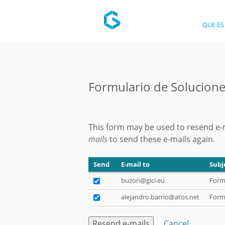
QUE ES
Formulario de Solucion
This form may be used to resend e-m
mails
to send these e-mails again.
Send
E-mail to
Subj
buzon@gici.eu
Form 
alejandro.barrio@atos.net
Form 
Cancel