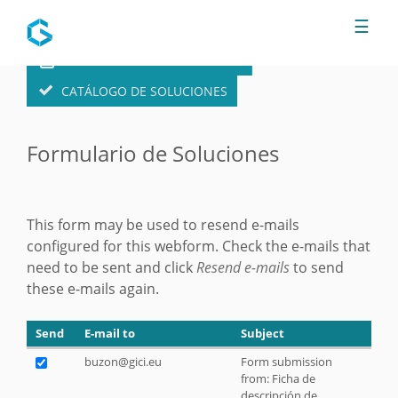
Jump to navigation
☰
FORMULARIO DE SOLUCIONES
CATÁLOGO DE SOLUCIONES
Formulario de Soluciones
This form may be used to resend e-mails
configured for this webform. Check the e-mails that
need to be sent and click
Resend e-mails
to send
these e-mails again.
Send
E-mail to
Subject
buzon@gici.eu
Form submission
from: Ficha de
descripción de