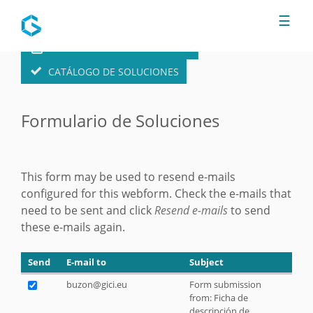
Jump to navigation
☰
FORMULARIO DE SOLUCIONES
CATÁLOGO DE SOLUCIONES
Formulario de Soluciones
This form may be used to resend e-mails
configured for this webform. Check the e-mails that
need to be sent and click
Resend e-mails
to send
these e-mails again.
Send
E-mail to
Subject
buzon@gici.eu
Form submission
from: Ficha de
descripción de