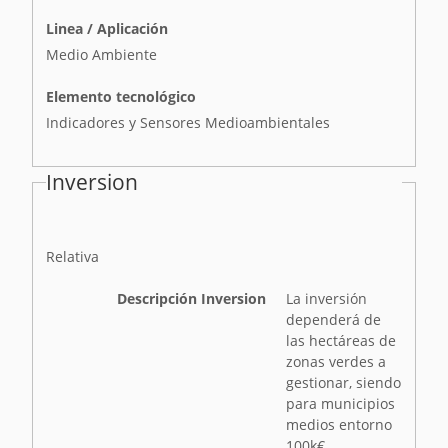
Linea / Aplicación
Medio Ambiente
Elemento tecnológico
Indicadores y Sensores Medioambientales
Inversion
I
Relativa
n
v
Descripción Inversion
La inversión
e
dependerá de
r
las hectáreas de
s
zonas verdes a
i
gestionar, siendo
ó
para municipios
n
medios entorno
100k€