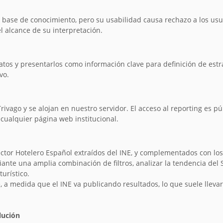
 base de conocimiento, pero su usabilidad causa rechazo a los usu
l alcance de su interpretación.
tos y presentarlos como información clave para definición de estra
vo.
Trivago y se alojan en nuestro servidor. El acceso al reporting es p
cualquier página web institucional.
ector Hotelero Español extraídos del INE, y complementados con l
iante una amplia combinación de filtros, analizar la tendencia d
turístico.
a medida que el INE va publicando resultados, lo que suele llevar u
lución