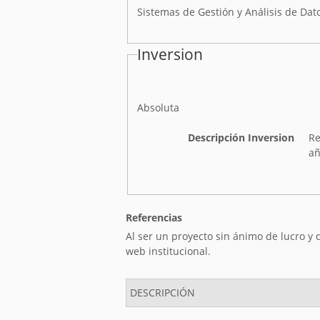
Sistemas de Gestión y Análisis de Dato
Inversion
I
Absoluta
n
v
Descripción Inversion
Re
e
añ
r
s
i
ó
Referencias
n
Al ser un proyecto sin ánimo de lucro y
web institucional.
DESCRIPCIÓN