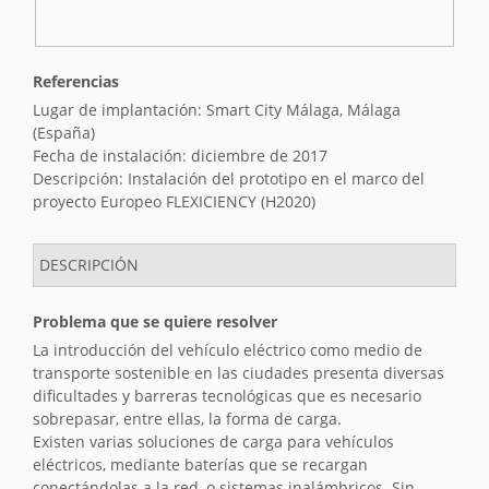
e
r
s
i
Referencias
ó
Lugar de implantación: Smart City Málaga, Málaga
n
(España)
Fecha de instalación: diciembre de 2017
Descripción: Instalación del prototipo en el marco del
proyecto Europeo FLEXICIENCY (H2020)
DESCRIPCIÓN
Problema que se quiere resolver
La introducción del vehículo eléctrico como medio de
transporte sostenible en las ciudades presenta diversas
dificultades y barreras tecnológicas que es necesario
sobrepasar, entre ellas, la forma de carga.
Existen varias soluciones de carga para vehículos
eléctricos, mediante baterías que se recargan
conectándolas a la red, o sistemas inalámbricos. Sin