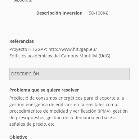
n
v
Descripción Inversion
50-100K€
e
r
s
i
Referencias
ó
Proyecto HIT2GAP: http://www.hit2gap.eu/
n
Edificios académicos del Campus Montilivi (UdG)
DESCRIPCIÓN
Problema que se quiere resolver
Predicció de consumos energéticos para el soporte a la
gestión energètica de edificios en tareas tales como:
procedimientos de medidad y verificación (IPMV), gestión
de presupuestos, gestión de la demanda en base a
señales de precio, etc.
Objetivo