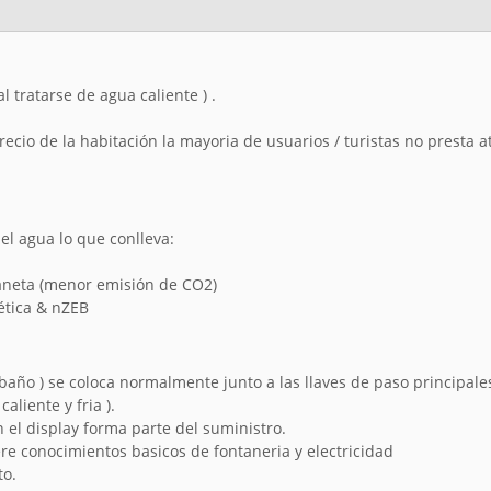
 tratarse de agua caliente ) .
 precio de la habitación la mayoria de usuarios / turistas no prest
l agua lo que conlleva:
planeta (menor emisión de CO2)
ética & nZEB
 baño ) se coloca normalmente junto a las llaves de paso principale
aliente y fria ).
 el display forma parte del suministro.
ere conocimientos basicos de fontaneria y electricidad
to.