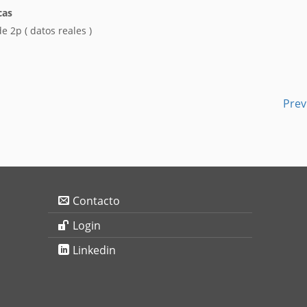
cas
e 2p ( datos reales )
Prev
Contacto
Login
Linkedin