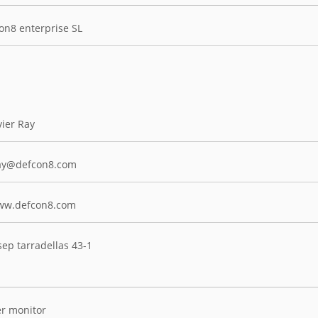
on8 enterprise SL
vier Ray
ay@defcon8.com
ww.defcon8.com
sep tarradellas 43-1
r monitor