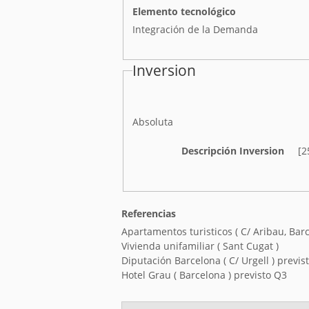
Elemento tecnológico
Integración de la Demanda
Inversion
I
Absoluta
n
v
Descripción Inversion
[2
e
r
s
i
Referencias
ó
Apartamentos turisticos ( C/ Aribau, Barc
n
Vivienda unifamiliar ( Sant Cugat )
Diputación Barcelona ( C/ Urgell ) previs
Hotel Grau ( Barcelona ) previsto Q3