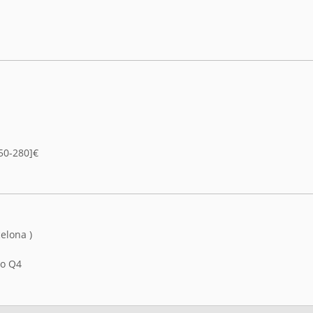
50-280]€
elona )
to Q4