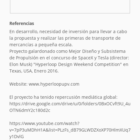
e
r
s
i
Referencias
ó
En desarrollo, necesidad de inversión para llevar a cabo
n
la propuesta y realizar las primeras de transporte de
mercancías a pequeña escala.
Proyecto galardonado como Mejor Diseño y Subsistema
de Propulsión en el concurso de SpaceX y Tesla (director:
Elon Musk) "Hyperloop Design Weekend Competition" en
Texas, USA, Enero 2016.
Website: www.hyperloopupv.com
El proyecto ha tenido repercusión mediática global:
https://drive.google.com/drive/u/0/folders/0BxOCvft9U_4u
OTN6dmY2c180d2c
https://www.youtube.com/watch?
v=7pP3uMDhH1A&list=PLzFs_dB79GLWDZXoXP70HlmXUq7
y1DvlG