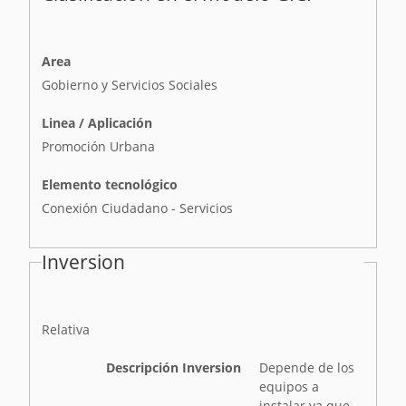
Area
Gobierno y Servicios Sociales
Linea / Aplicación
Promoción Urbana
Elemento tecnológico
Conexión Ciudadano - Servicios
Inversion
I
Relativa
n
v
Descripción Inversion
Depende de los
e
equipos a
r
instalar ya que