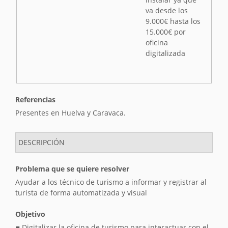
s
va desde los
i
9.000€ hasta los
ó
15.000€ por
n
oficina
digitalizada
Referencias
Presentes en Huelva y Caravaca.
DESCRIPCIÓN
Problema que se quiere resolver
Ayudar a los técnico de turismo a informar y registrar al
turista de forma automatizada y visual
Objetivo
▪ Digitalizar la oficina de turismo para interactuar con el