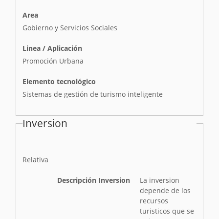
Area
Gobierno y Servicios Sociales
Linea / Aplicación
Promoción Urbana
Elemento tecnológico
Sistemas de gestión de turismo inteligente
Inversion
I
Relativa
n
v
Descripción Inversion
La inversion
e
depende de los
r
recursos
s
turisticos que se