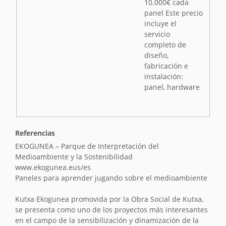
e
10.000€ cada
r
panel Este precio
s
incluye el
i
servicio
ó
completo de
n
diseño,
fabricación e
instalación:
panel, hardware
Referencias
EKOGUNEA – Parque de Interpretación del
Medioambiente y la Sostenibilidad
www.ekogunea.eus/es
Paneles para aprender jugando sobre el medioambiente
Kutxa Ekogunea promovida por la Obra Social de Kutxa,
se presenta como uno de los proyectos más interesantes
en el campo de la sensibilización y dinamización de la