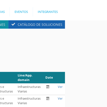
IAS
EVENTOS
INTEGRANTES
NES
CATÁLOGO DE SOLUCIONES
Line/App.
Date
domain
os e
Infraestructuras
Ver
tructuras
Viarias
os e
Infraestructuras
Ver
tructuras
Viarias