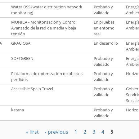
Water DSS (water distribution network
Probado y
Energí
monitoring)
validado
Ambie
MONICA - Monitorización y Control
En pruebas
Energí
Avanzado de la red de media y baja
en entorno
Ambie
tensión
real
A
GRACIOSA
En desarrollo
Energí
Ambie
SOFTGREEN
Probado y
Energí
validado
Ambie
Plataforma de optimización de objetos
Probado y
Horizo
perdidos
validado
Accessible Spain Travel
Probado y
Gobier
validado
Servici
Sociale
katana
Probado y
Horizo
validado
« first
‹ previous
1
2
3
4
5