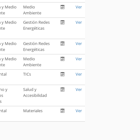
a y Medio
Medio
Ver
nte
Ambiente
a y Medio
Gestión Redes
Ver
nte
Energéticas
a y Medio
Gestión Redes
Ver
nte
Energéticas
a y Medio
Medio
Ver
nte
Ambiente
ntal
TICs
Ver
no y
Salud y
Ver
os
Accesibilidad
s
ntal
Materiales
Ver