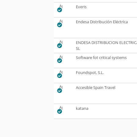
Aprobado
Everis
Aprobado
Endesa Distribución Eléctrica
Aprobado
ENDESA DISTRIBUCION ELECTRIC
SL
Aprobado
Software fot critical systems
Aprobado
Foundspot, S.L.
Aprobado
Accesible Spain Travel
Aprobado
katana