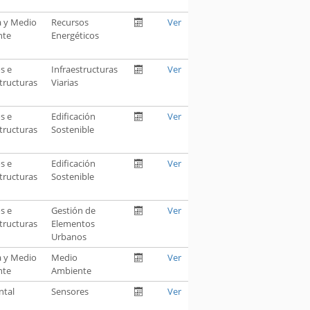
a y Medio
Recursos
Ver
nte
Energéticos
os e
Infraestructuras
Ver
tructuras
Viarias
os e
Edificación
Ver
tructuras
Sostenible
os e
Edificación
Ver
tructuras
Sostenible
os e
Gestión de
Ver
tructuras
Elementos
Urbanos
a y Medio
Medio
Ver
nte
Ambiente
ntal
Sensores
Ver