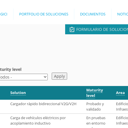
Jump to navigation
 GICI
PORTFOLIO DE SOLUCIONES
DOCUMENTOS
NOTIC
FORMULARIO DE SOLUCIO
urity level
Maturity
Solution
Area
level
Cargador rápido bidireccional V2G/V2H
Probado y
Edifici
validado
Infraes
Carga de vehículos eléctricos por
En pruebas
Edifici
acoplamiento inductivo
en entorno
Infraes