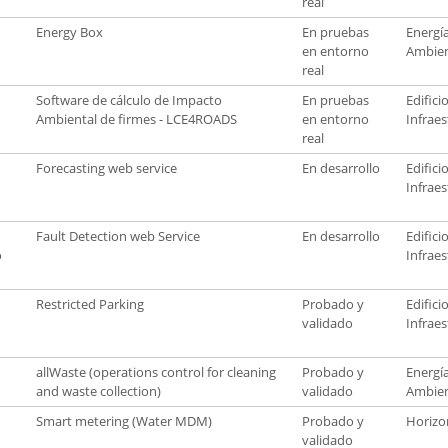
real
Energy Box
En pruebas
Energí
en entorno
Ambie
real
Software de cálculo de Impacto
En pruebas
Edifici
Ambiental de firmes - LCE4ROADS
en entorno
Infraes
real
Forecasting web service
En desarrollo
Edifici
Infraes
Fault Detection web Service
En desarrollo
Edifici
o
Infraes
Restricted Parking
Probado y
Edifici
validado
Infraes
allWaste (operations control for cleaning
Probado y
Energí
and waste collection)
validado
Ambie
Smart metering (Water MDM)
Probado y
Horizo
validado